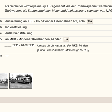
Als Hersteller wird regelmäßig AEG genannt, die den Triebwagenbau vermarkte
Triebwagens als Subunternehmer, Motor und Antriebsstrang stammen von NAG
26
Auslieferung an KBE - Köln-Bonner Eisenbahnen AG, Köln
304
26
Indienststellung
34
Außerdienststellung
35
an MKB - Mindener Kreisbahnen, Minden
T 4
__.__.1936 - 28.09.1936
Umbau durch Werkstatt der MKB, Minden
[Einbau von 2 Junkers-Motoren (je 90 PS)]
59
++