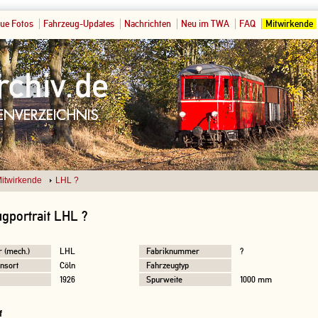
ue Fotos
Fahrzeug-Updates
Nachrichten
Neu im TWA
FAQ
Mitwirkende
itwirkende
LHL ?
gportrait LHL ?
r (mech.)
LHL
Fabriknummer
?
nsort
Cöln
Fahrzeugtyp
1926
Spurweite
1000 mm
f