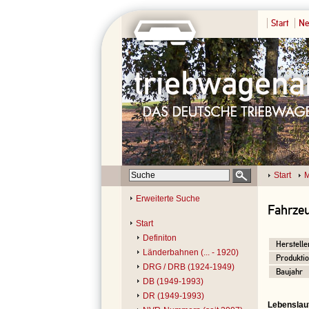
Start
Ne
Start
M
Erweiterte Suche
Fahrzeu
Start
Definiton
Herstelle
Länderbahnen (... - 1920)
Produktio
DRG / DRB (1924-1949)
Baujahr
DB (1949-1993)
DR (1949-1993)
Lebenslau