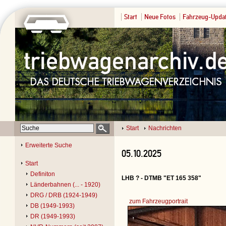
Start
Neue Fotos
Fahrzeug-Upda
Start
Nachrichten
Erweiterte Suche
05.10.2025
Start
Definiton
LHB ? - DTMB "ET 165 358"
Länderbahnen (... - 1920)
DRG / DRB (1924-1949)
zum Fahrzeugportrait
DB (1949-1993)
DR (1949-1993)