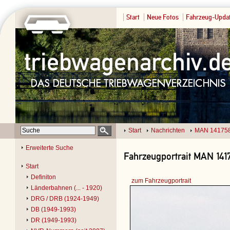
Start
Neue Fotos
Fahrzeug-Upda
Start
Nachrichten
MAN 14175
Erweiterte Suche
Fahrzeugportrait MAN 141
Start
Definiton
zum Fahrzeugportrait
Länderbahnen (... - 1920)
DRG / DRB (1924-1949)
DB (1949-1993)
DR (1949-1993)