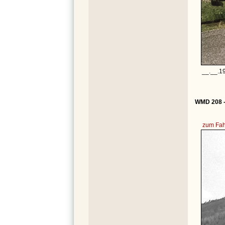
__.__.1
WMD 208 -
zum Fah