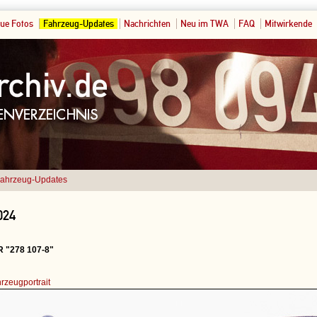
ue Fotos
Fahrzeug-Updates
Nachrichten
Neu im TWA
FAQ
Mitwirkende
ahrzeug-Updates
024
R "278 107-8"
rzeugportrait