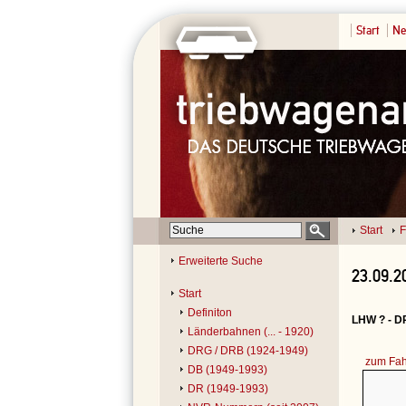
Start
Ne
Start
F
Erweiterte Suche
23.09.2
Start
Definiton
LHW ? - D
Länderbahnen (... - 1920)
DRG / DRB (1924-1949)
zum Fah
DB (1949-1993)
DR (1949-1993)