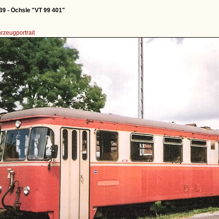
39 - Öchsle "VT 99 401"
rzeugportrait