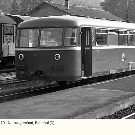
979 - Neckargemünd, Bahnhof [D]