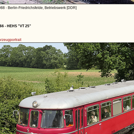
88 - Berlin-Friedrichsfelde, Betriebswerk [DDR]
6 - HEHS "VT 25"
rzeugportrait