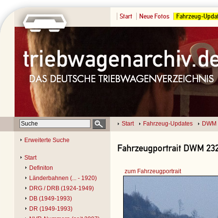
Start
Neue Fotos
Fahrzeug-Upda
Start
Fahrzeug-Updates
DWM 
Erweiterte Suche
Fahrzeugportrait DWM 2321
Start
Definiton
zum Fahrzeugportrait
Länderbahnen (... - 1920)
DRG / DRB (1924-1949)
DB (1949-1993)
DR (1949-1993)