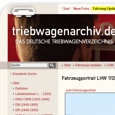
Start
Neue Fotos
Fahrzeug-Upda
Start
Fahrzeug-Updates
LHW 
Erweiterte Suche
Fahrzeugportrait LHW 1112
Start
Definiton
zum Fahrzeugportrait
Länderbahnen (... - 1920)
DRG / DRB (1924-1949)
DB (1949-1993)
DR (1949-1993)