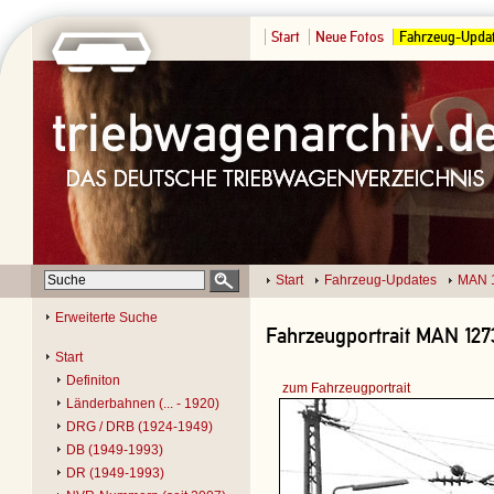
Start
Neue Fotos
Fahrzeug-Upda
Start
Fahrzeug-Updates
MAN 
Erweiterte Suche
Fahrzeugportrait MAN 1273
Start
Definiton
zum Fahrzeugportrait
Länderbahnen (... - 1920)
DRG / DRB (1924-1949)
DB (1949-1993)
DR (1949-1993)