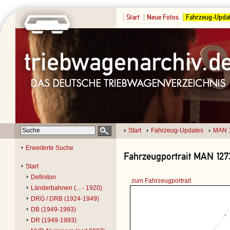
Start
Neue Fotos
Fahrzeug-Upda
Start
Fahrzeug-Updates
MAN 
Erweiterte Suche
Fahrzeugportrait MAN 127
Start
Definiton
zum Fahrzeugportrait
Länderbahnen (... - 1920)
DRG / DRB (1924-1949)
DB (1949-1993)
DR (1949-1993)