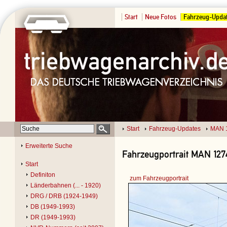
Start
Neue Fotos
Fahrzeug-Upda
Start
Fahrzeug-Updates
MAN 
Erweiterte Suche
Fahrzeugportrait MAN 1274
Start
Definiton
zum Fahrzeugportrait
Länderbahnen (... - 1920)
DRG / DRB (1924-1949)
DB (1949-1993)
DR (1949-1993)