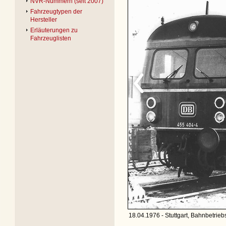
NVR-Nummern (seit 2007)
Fahrzeugtypen der
Hersteller
Erläuterungen zu
Fahrzeuglisten
18.04.1976 - Stuttgart, Bahnbetrieb