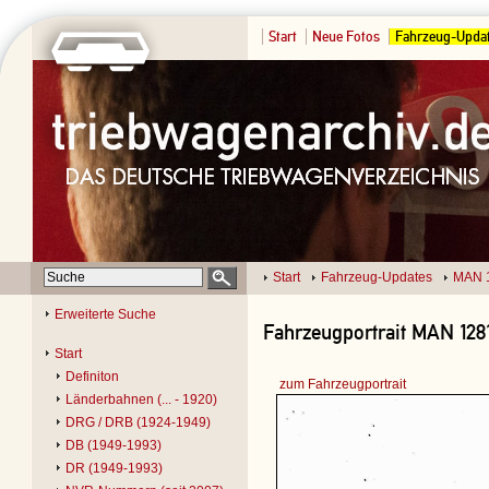
Start
Neue Fotos
Fahrzeug-Upda
Start
Fahrzeug-Updates
MAN 
Erweiterte Suche
Fahrzeugportrait MAN 1281
Start
Definiton
zum Fahrzeugportrait
Länderbahnen (... - 1920)
DRG / DRB (1924-1949)
DB (1949-1993)
DR (1949-1993)