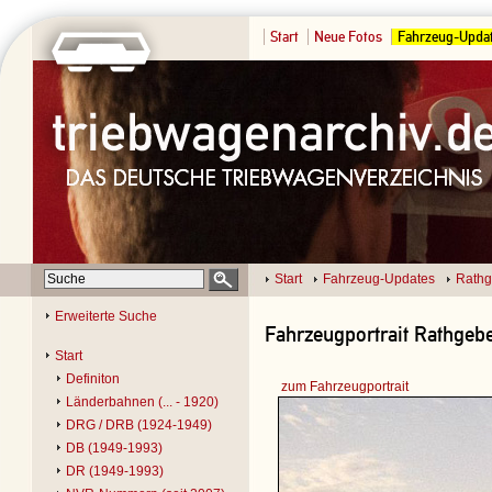
Start
Neue Fotos
Fahrzeug-Upda
Start
Fahrzeug-Updates
Rathg
Erweiterte Suche
Fahrzeugportrait Rathgeber
Start
Definiton
zum Fahrzeugportrait
Länderbahnen (... - 1920)
DRG / DRB (1924-1949)
DB (1949-1993)
DR (1949-1993)