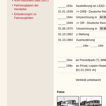
NVR-Nummern (seit 2007)
Fahrzeugtypen der
__.__.193x
Auslieferung an LEAG -
Hersteller
01.01.1939
=> DRB - Deutsche Rei
Erläuterungen zu
__.__.194x
Umzeichnung in
141 0
Fahrzeuglisten
__.__.1949
=> DR - Deutsche Rei
01.06.1970
Umzeichnung in
191 8
01.10.1982
z-Stellung
01.10.1984
Ausmusterung
__.__.198x - __.__.199x
__.__.19xx
an Freizeitpark (?), Wi
__.__.199x
an Privat, Leppin-Har
[01.01.2001 vh]
Verbleib unbekannt
Fotos