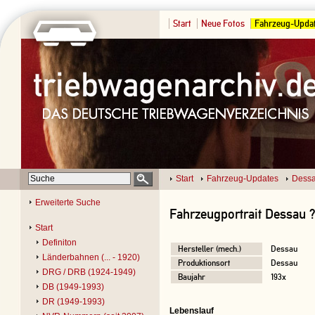
Start
Neue Fotos
Fahrzeug-Upda
Start
Fahrzeug-Updates
Dessa
Erweiterte Suche
Fahrzeugportrait Dessau 
Start
Definiton
Hersteller (mech.)
Dessau
Länderbahnen (... - 1920)
Produktionsort
Dessau
DRG / DRB (1924-1949)
Baujahr
193x
DB (1949-1993)
DR (1949-1993)
Lebenslauf