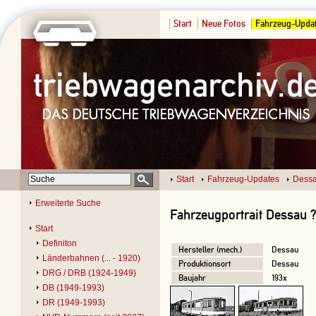
Start
Neue Fotos
Fahrzeug-Upda
Start
Fahrzeug-Updates
Dessa
Erweiterte Suche
Fahrzeugportrait Dessau 
Start
Definiton
Hersteller (mech.)
Dessau
Länderbahnen (... - 1920)
Produktionsort
Dessau
DRG / DRB (1924-1949)
Baujahr
193x
DB (1949-1993)
DR (1949-1993)