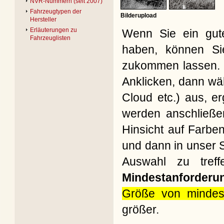
NVR-Nummern (seit 2007)
Fahrzeugtypen der
Bilderupload
Hersteller
Erläuterungen zu
Wenn Sie ein gute
Fahrzeuglisten
haben, können Si
zukommen lassen. B
Anklicken, dann wäh
Cloud etc.) aus, e
werden anschließe
Hinsicht auf Farbe
und dann in unser S
Auswahl zu treff
Mindestanforderu
Größe von mindes
größer.