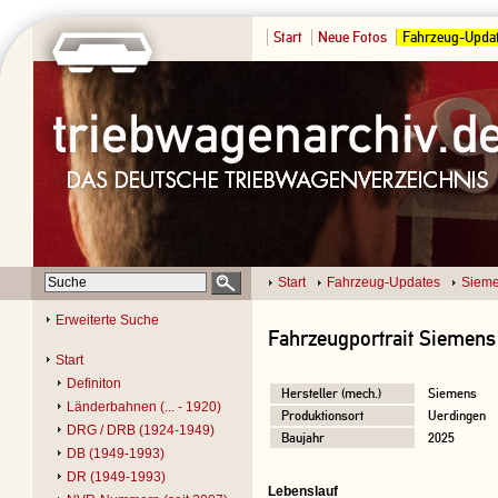
Start
Neue Fotos
Fahrzeug-Upda
Start
Fahrzeug-Updates
Siem
Erweiterte Suche
Fahrzeugportrait Siemens
Start
Definiton
Hersteller (mech.)
Siemens
Länderbahnen (... - 1920)
Produktionsort
Uerdingen
DRG / DRB (1924-1949)
Baujahr
2025
DB (1949-1993)
DR (1949-1993)
Lebenslauf