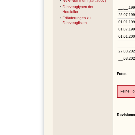
NVR-Nummern (seit 2007)
Fahrzeugtypen der
__.__.19
Hersteller
25.07.19
Erläuterungen zu
01.01.19
Fahrzeuglisten
01.07.19
01.01.20
27.03.20
__.03.20
Fotos
keine F
Revisione