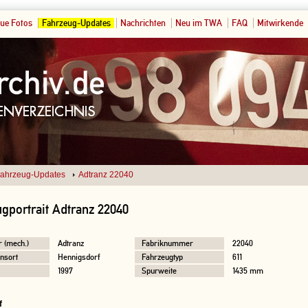
ue Fotos
Fahrzeug-Updates
Nachrichten
Neu im TWA
FAQ
Mitwirkende
ahrzeug-Updates
Adtranz 22040
gportrait Adtranz 22040
r (mech.)
Adtranz
Fabriknummer
22040
nsort
Hennigsdorf
Fahrzeugtyp
611
1997
Spurweite
1435 mm
f