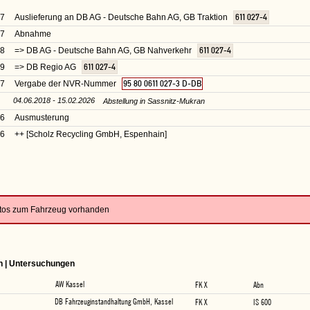
97
Auslieferung an DB AG - Deutsche Bahn AG, GB Traktion
611 027-4
97
Abnahme
98
=> DB AG - Deutsche Bahn AG, GB Nahverkehr
611 027-4
99
=> DB Regio AG
611 027-4
07
Vergabe der NVR-Nummer
95 80 0611 027-3 D-DB
04.06.2018 - 15.02.2026
Abstellung in Sassnitz-Mukran
26
Ausmusterung
26
++ [Scholz Recycling GmbH, Espenhain]
otos zum Fahrzeug vorhanden
n | Untersuchungen
AW Kassel
FK X
Abn
DB Fahrzeuginstandhaltung GmbH, Kassel
FK X
IS 600