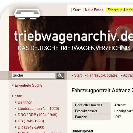
Start
Neue Fotos
Fahrzeug-Upda
Start
Fahrzeug-Updates
Adtra
Erweiterte Suche
Fahrzeugportrait Adtranz 
Start
Definiton
Hersteller (mech.)
Adtranz
Länderbahnen (... - 1920)
Produktionsort
Hennigsdorf
DRG / DRB (1924-1949)
Baujahr
1997
DB (1949-1993)
DR (1949-1993)
Bilderupload