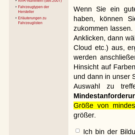
NVR-Nummern (seit 2007)
Fahrzeugtypen der
Wenn Sie ein gute
Hersteller
haben, können Si
Erläuterungen zu
Fahrzeuglisten
zukommen lassen. B
Anklicken, dann wäh
Cloud etc.) aus, e
werden anschließe
Hinsicht auf Farbe
und dann in unser S
Auswahl zu treff
Mindestanforderu
Größe von mindes
größer.
Ich bin der Bil