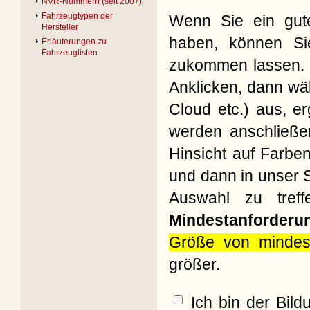
NVR-Nummern (seit 2007)
Fahrzeugtypen der
Wenn Sie ein gute
Hersteller
haben, können Si
Erläuterungen zu
Fahrzeuglisten
zukommen lassen. B
Anklicken, dann wäh
Cloud etc.) aus, e
werden anschließe
Hinsicht auf Farbe
und dann in unser S
Auswahl zu treff
Mindestanforderu
Größe von mindes
größer.
Ich bin der Bil