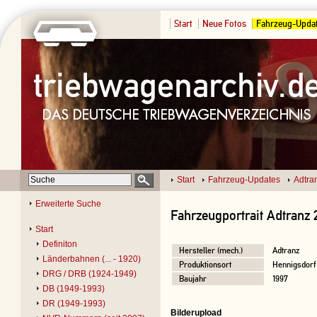
Start
Neue Fotos
Fahrzeug-Upda
Start
Fahrzeug-Updates
Adtra
Erweiterte Suche
Fahrzeugportrait Adtranz 
Start
Definiton
Hersteller (mech.)
Adtranz
Länderbahnen (... - 1920)
Produktionsort
Hennigsdorf
DRG / DRB (1924-1949)
Baujahr
1997
DB (1949-1993)
DR (1949-1993)
Bilderupload