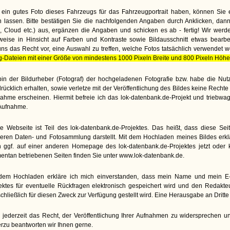
ein gutes Foto dieses Fahrzeugs für das Fahrzeugportrait haben, können Sie 
lassen. Bitte bestätigen Sie die nachfolgenden Angaben durch Anklicken, dann
te, Cloud etc.) aus, ergänzen die Angaben und schicken es ab - fertig! Wir wer
weise in Hinsicht auf Farben und Kontraste sowie Bildausschnitt etwas bearbe
uns das Recht vor, eine Auswahl zu treffen, welche Fotos tatsächlich verwendet 
g-Dateien mit einer Größe von mindestens 1000 Pixeln Breite und 800 Pixeln Höhe
bin der Bildurheber (Fotograf) der hochgeladenen Fotografie bzw. habe die N
rücklich erhalten, sowie verletze mit der Veröffentlichung des Bildes keine Rech
ahme erscheinen. Hiermit befreie ich das lok-datenbank.de-Projekt und triebwa
Aufnahme.
e Webseite ist Teil des lok-datenbank.de-Projektes. Das heißt, dass diese Seite
eren Daten- und Fotosammlung darstellt. Mit dem Hochladen meines Bildes erkl
 ggf. auf einer anderen Homepage des lok-datenbank.de-Projektes jetzt oder kü
ntan betriebenen Seiten finden Sie unter www.lok-datenbank.de.
dem Hochladen erkläre ich mich einverstanden, dass mein Name und mein E-M
ektes für eventuelle Rückfragen elektronisch gespeichert wird und den Redakt
chließlich für diesen Zweck zur Verfügung gestellt wird. Eine Herausgabe an Dritte e
 jederzeit das Recht, der Veröffentlichung Ihrer Aufnahmen zu widersprechen un
rzu beantworten wir Ihnen gerne.