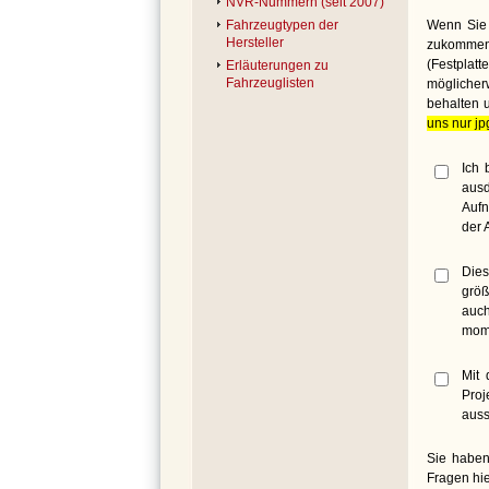
NVR-Nummern (seit 2007)
Wenn Sie 
Fahrzeugtypen der
Hersteller
zukommen 
(Festplat
Erläuterungen zu
Fahrzeuglisten
möglicher
behalten 
uns nur jp
Ich 
ausd
Aufn
der 
Dies
größ
auch
mome
Mit 
Proj
auss
Sie haben
Fragen hie