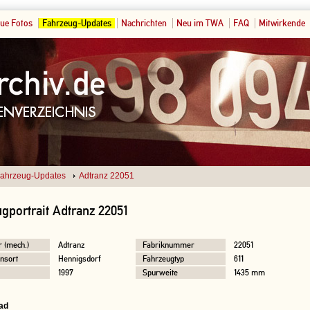
ue Fotos
Fahrzeug-Updates
Nachrichten
Neu im TWA
FAQ
Mitwirkende
ahrzeug-Updates
Adtranz 22051
gportrait Adtranz 22051
r (mech.)
Adtranz
Fabriknummer
22051
nsort
Hennigsdorf
Fahrzeugtyp
611
1997
Spurweite
1435 mm
ad