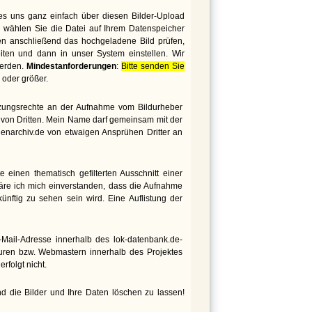
es uns ganz einfach über diesen Bilder-Upload
 wählen Sie die Datei auf Ihrem Datenspeicher
den anschließend das hochgeladene Bild prüfen,
iten und dann in unser System einstellen. Wir
werden.
Mindestanforderungen
:
Bitte senden Sie
oder größer.
utzungsrechte an der Aufnahme vom Bildurheber
te von Dritten. Mein Name darf gemeinsam mit der
genarchiv.de von etwaigen Ansprühen Dritter an
 einen thematisch gefilterten Ausschnitt einer
äre ich mich einverstanden, dass die Aufnahme
nftig zu sehen sein wird. Eine Auflistung der
ail-Adresse innerhalb des lok-datenbank.de-
euren bzw. Webmastern innerhalb des Projektes
rfolgt nicht.
d die Bilder und Ihre Daten löschen zu lassen!