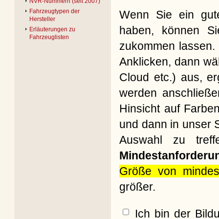
NVR-Nummern (seit 2007)
Fahrzeugtypen der
Wenn Sie ein gute
Hersteller
haben, können Si
Erläuterungen zu
Fahrzeuglisten
zukommen lassen. B
Anklicken, dann wäh
Cloud etc.) aus, e
werden anschließe
Hinsicht auf Farbe
und dann in unser S
Auswahl zu treff
Mindestanforderu
Größe von mindes
größer.
Ich bin der Bil