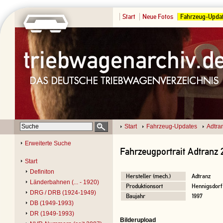
Start
Neue Fotos
Fahrzeug-Upda
Start
Fahrzeug-Updates
Adtra
Erweiterte Suche
Fahrzeugportrait Adtranz 
Start
Definiton
Hersteller (mech.)
Adtranz
Länderbahnen (... - 1920)
Produktionsort
Hennigsdorf
DRG / DRB (1924-1949)
Baujahr
1997
DB (1949-1993)
DR (1949-1993)
Bilderupload