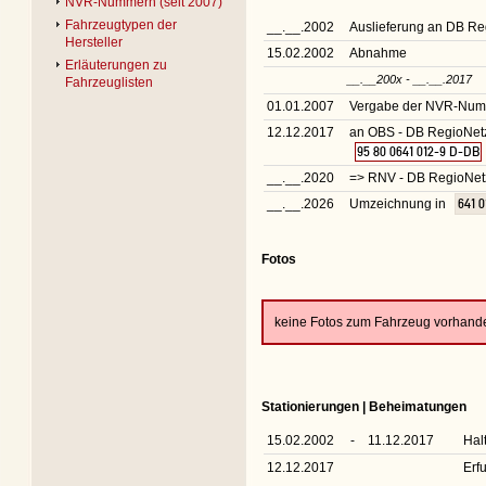
NVR-Nummern (seit 2007)
Fahrzeugtypen der
__.__.2002
Auslieferung an DB R
Hersteller
15.02.2002
Abnahme
Erläuterungen zu
__.__200x - __.__.2017
Fahrzeuglisten
01.01.2007
Vergabe der NVR-Nu
12.12.2017
an OBS - DB RegioNet
95 80 0641 012-9 D-DB
__.__.2020
=> RNV - DB RegioNet
__.__.2026
Umzeichnung in
641 0
Fotos
keine Fotos zum Fahrzeug vorhand
Stationierungen | Beheimatungen
15.02.2002
-
11.12.2017
Hal
12.12.2017
Erfu