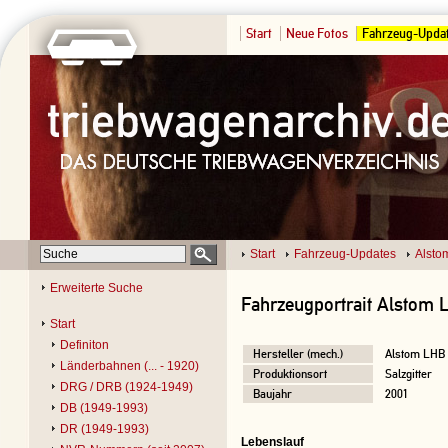
Start
Neue Fotos
Fahrzeug-Upda
Start
Fahrzeug-Updates
Alsto
Erweiterte Suche
Fahrzeugportrait Alstom 
Start
Definiton
Hersteller (mech.)
Alstom LHB
Länderbahnen (... - 1920)
Produktionsort
Salzgitter
DRG / DRB (1924-1949)
Baujahr
2001
DB (1949-1993)
DR (1949-1993)
Lebenslauf