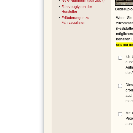
NVR-Nummern (seit 2007)
Fahrzeugtypen der
Bilderuplo
Hersteller
Wenn Sie 
Erläuterungen zu
Fahrzeuglisten
zukommen 
(Festplat
möglicher
behalten 
uns nur jp
Ich 
ausd
Aufn
der 
Dies
größ
auch
mome
Mit 
Proj
auss