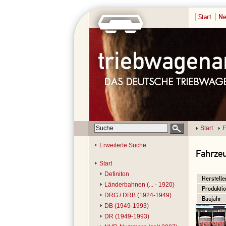
Start
Ne
Start
F
Erweiterte Suche
Fahrze
Start
Definiton
Herstelle
Länderbahnen (... - 1920)
Produktio
DRG / DRB (1924-1949)
Baujahr
DB (1949-1993)
DR (1949-1993)