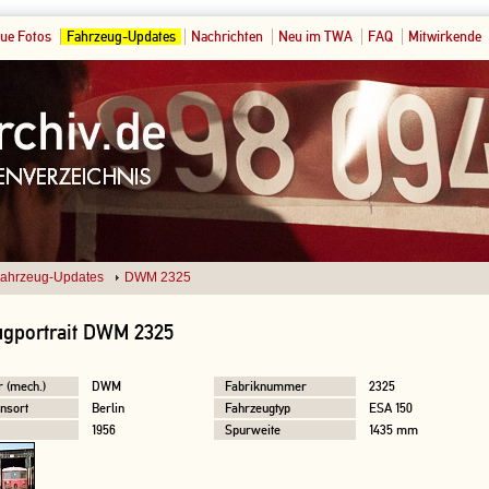
ue Fotos
Fahrzeug-Updates
Nachrichten
Neu im TWA
FAQ
Mitwirkende
ahrzeug-Updates
DWM 2325
ugportrait DWM 2325
r (mech.)
DWM
Fabriknummer
2325
nsort
Berlin
Fahrzeugtyp
ESA 150
1956
Spurweite
1435 mm