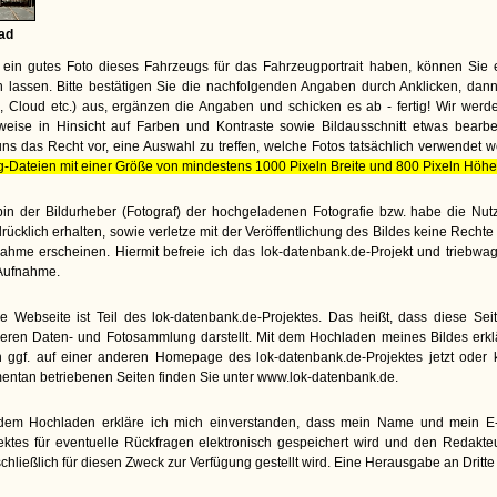
ad
ein gutes Foto dieses Fahrzeugs für das Fahrzeugportrait haben, können Sie 
lassen. Bitte bestätigen Sie die nachfolgenden Angaben durch Anklicken, dann
te, Cloud etc.) aus, ergänzen die Angaben und schicken es ab - fertig! Wir wer
weise in Hinsicht auf Farben und Kontraste sowie Bildausschnitt etwas bearbe
uns das Recht vor, eine Auswahl zu treffen, welche Fotos tatsächlich verwendet 
g-Dateien mit einer Größe von mindestens 1000 Pixeln Breite und 800 Pixeln Höhe
bin der Bildurheber (Fotograf) der hochgeladenen Fotografie bzw. habe die N
rücklich erhalten, sowie verletze mit der Veröffentlichung des Bildes keine Rech
ahme erscheinen. Hiermit befreie ich das lok-datenbank.de-Projekt und triebwa
Aufnahme.
e Webseite ist Teil des lok-datenbank.de-Projektes. Das heißt, dass diese Seite
eren Daten- und Fotosammlung darstellt. Mit dem Hochladen meines Bildes erkl
 ggf. auf einer anderen Homepage des lok-datenbank.de-Projektes jetzt oder kü
ntan betriebenen Seiten finden Sie unter www.lok-datenbank.de.
dem Hochladen erkläre ich mich einverstanden, dass mein Name und mein E-M
ektes für eventuelle Rückfragen elektronisch gespeichert wird und den Redakt
chließlich für diesen Zweck zur Verfügung gestellt wird. Eine Herausgabe an Dritte e