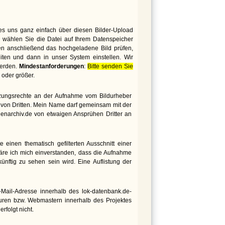
es uns ganz einfach über diesen Bilder-Upload
 wählen Sie die Datei auf Ihrem Datenspeicher
den anschließend das hochgeladene Bild prüfen,
iten und dann in unser System einstellen. Wir
werden.
Mindestanforderungen
:
Bitte senden Sie
oder größer.
utzungsrechte an der Aufnahme vom Bildurheber
te von Dritten. Mein Name darf gemeinsam mit der
genarchiv.de von etwaigen Ansprühen Dritter an
 einen thematisch gefilterten Ausschnitt einer
äre ich mich einverstanden, dass die Aufnahme
nftig zu sehen sein wird. Eine Auflistung der
ail-Adresse innerhalb des lok-datenbank.de-
euren bzw. Webmastern innerhalb des Projektes
rfolgt nicht.