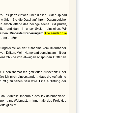
es uns ganz einfach über diesen Bilder-Upload
 wählen Sie die Datei auf Ihrem Datenspeicher
den anschließend das hochgeladene Bild prüfen,
iten und dann in unser System einstellen. Wir
werden.
Mindestanforderungen
:
Bitte senden Sie
oder größer.
utzungsrechte an der Aufnahme vom Bildurheber
te von Dritten. Mein Name darf gemeinsam mit der
genarchiv.de von etwaigen Ansprühen Dritter an
 einen thematisch gefilterten Ausschnitt einer
äre ich mich einverstanden, dass die Aufnahme
nftig zu sehen sein wird. Eine Auflistung der
ail-Adresse innerhalb des lok-datenbank.de-
euren bzw. Webmastern innerhalb des Projektes
rfolgt nicht.