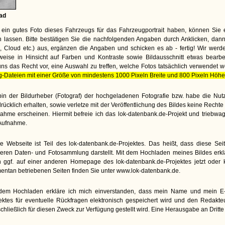
ad
ein gutes Foto dieses Fahrzeugs für das Fahrzeugportrait haben, können Sie 
lassen. Bitte bestätigen Sie die nachfolgenden Angaben durch Anklicken, dann
te, Cloud etc.) aus, ergänzen die Angaben und schicken es ab - fertig! Wir wer
weise in Hinsicht auf Farben und Kontraste sowie Bildausschnitt etwas bearbe
uns das Recht vor, eine Auswahl zu treffen, welche Fotos tatsächlich verwendet 
g-Dateien mit einer Größe von mindestens 1000 Pixeln Breite und 800 Pixeln Höhe
bin der Bildurheber (Fotograf) der hochgeladenen Fotografie bzw. habe die N
rücklich erhalten, sowie verletze mit der Veröffentlichung des Bildes keine Rech
ahme erscheinen. Hiermit befreie ich das lok-datenbank.de-Projekt und triebwa
Aufnahme.
e Webseite ist Teil des lok-datenbank.de-Projektes. Das heißt, dass diese Seite
eren Daten- und Fotosammlung darstellt. Mit dem Hochladen meines Bildes erkl
 ggf. auf einer anderen Homepage des lok-datenbank.de-Projektes jetzt oder kü
ntan betriebenen Seiten finden Sie unter www.lok-datenbank.de.
dem Hochladen erkläre ich mich einverstanden, dass mein Name und mein E-M
ektes für eventuelle Rückfragen elektronisch gespeichert wird und den Redakt
chließlich für diesen Zweck zur Verfügung gestellt wird. Eine Herausgabe an Dritte e