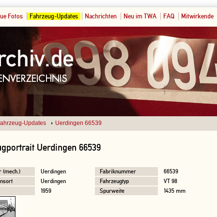
ue Fotos
Fahrzeug-Updates
Nachrichten
Neu im TWA
FAQ
Mitwirkende
ahrzeug-Updates
Uerdingen 66539
gportrait Uerdingen 66539
r (mech.)
Uerdingen
Fabriknummer
66539
nsort
Uerdingen
Fahrzeugtyp
VT 98
1959
Spurweite
1435 mm