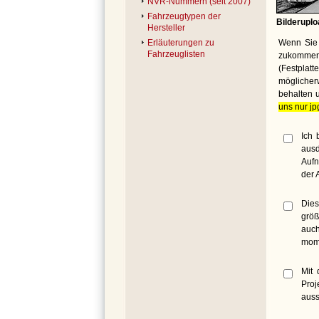
NVR-Nummern (seit 2007)
Fahrzeugtypen der
Bilderuplo
Hersteller
Wenn Sie 
Erläuterungen zu
Fahrzeuglisten
zukommen 
(Festplat
möglicher
behalten 
uns nur jp
Ich 
ausd
Aufn
der 
Dies
größ
auch
mome
Mit 
Proj
auss