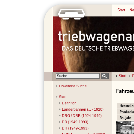
Start
Ne
Start
F
Erweiterte Suche
Fahrzeu
Start
Definiton
Herstelle
Länderbahnen (... - 1920)
Produktio
DRG / DRB (1924-1949)
Baujahr
DB (1949-1993)
DR (1949-1993)