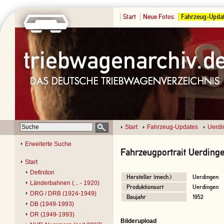
Start
Neue Fotos
Fahrzeug-Upda
Start
Fahrzeug-Updates
Uerdi
Erweiterte Suche
Fahrzeugportrait Uerding
Start
Definiton
Hersteller (mech.)
Uerdingen
Länderbahnen (... - 1920)
Produktionsort
Uerdingen
DRG / DRB (1924-1949)
Baujahr
1952
DB (1949-1993)
DR (1949-1993)
Bilderupload