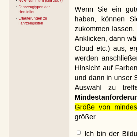
NVR-Nummern (seit 2007)
Fahrzeugtypen der
Wenn Sie ein gute
Hersteller
haben, können Si
Erläuterungen zu
Fahrzeuglisten
zukommen lassen. B
Anklicken, dann wäh
Cloud etc.) aus, e
werden anschließe
Hinsicht auf Farbe
und dann in unser S
Auswahl zu treff
Mindestanforderu
Größe von mindes
größer.
Ich bin der Bil