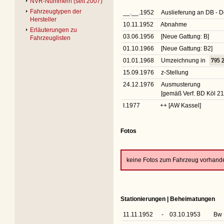
NVR-Nummern (seit 2007)
Fahrzeugtypen der
__.__.1952
Auslieferung an DB -
Hersteller
10.11.1952
Abnahme
Erläuterungen zu
03.06.1956
[Neue Gattung: B]
Fahrzeuglisten
01.10.1966
[Neue Gattung: B2]
01.01.1968
Umzeichnung in
795 
15.09.1976
z-Stellung
24.12.1976
Ausmusterung
[gemäß Verf. BD Köl 2
I.1977
++ [AW Kassel]
Fotos
keine Fotos zum Fahrzeug vorhand
Stationierungen | Beheimatungen
11.11.1952
-
03.10.1953
Bw 