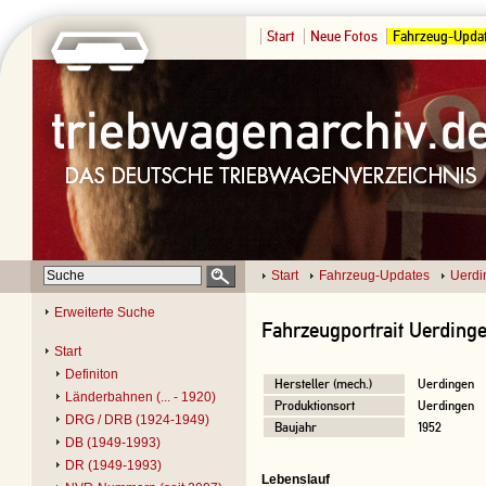
Start
Neue Fotos
Fahrzeug-Upda
Start
Fahrzeug-Updates
Uerdi
Erweiterte Suche
Fahrzeugportrait Uerding
Start
Definiton
Hersteller (mech.)
Uerdingen
Länderbahnen (... - 1920)
Produktionsort
Uerdingen
DRG / DRB (1924-1949)
Baujahr
1952
DB (1949-1993)
DR (1949-1993)
Lebenslauf