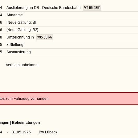
54
Auslieferung an DB - Deutsche Bundesbahn
VT 95 9351
54
Abnahme
56
[Neue Gattung: B]
66
[Neue Gattung: B2]
68
Umzeichnung in
795 351-6
75
z-Stellung
75
Ausmusterung
Verbleib unbekannt
otos zum Fahrzeug vorhanden
rungen | Beheimatungen
54
-
31.05.1975
Bw Lübeck