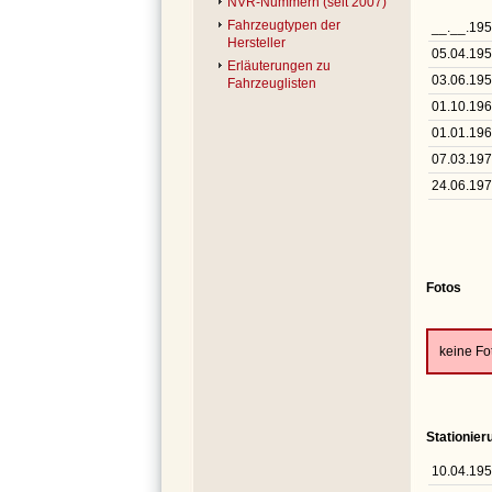
NVR-Nummern (seit 2007)
Fahrzeugtypen der
__.__.19
Hersteller
05.04.19
Erläuterungen zu
03.06.19
Fahrzeuglisten
01.10.19
01.01.19
07.03.19
24.06.19
Fotos
keine F
Stationie
10.04.19