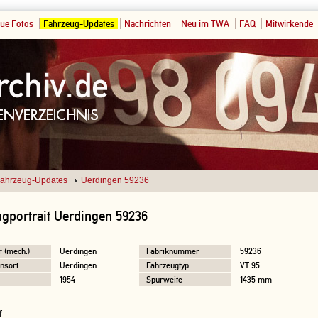
ue Fotos
Fahrzeug-Updates
Nachrichten
Neu im TWA
FAQ
Mitwirkende
ahrzeug-Updates
Uerdingen 59236
gportrait Uerdingen 59236
r (mech.)
Uerdingen
Fabriknummer
59236
nsort
Uerdingen
Fahrzeugtyp
VT 95
1954
Spurweite
1435 mm
f