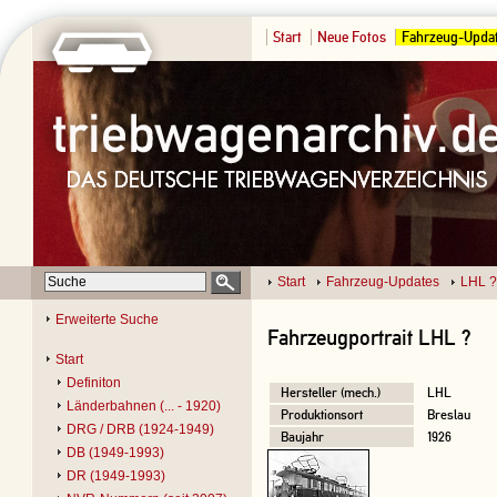
Start
Neue Fotos
Fahrzeug-Upda
Start
Fahrzeug-Updates
LHL ?
Erweiterte Suche
Fahrzeugportrait LHL ?
Start
Definiton
Hersteller (mech.)
LHL
Länderbahnen (... - 1920)
Produktionsort
Breslau
DRG / DRB (1924-1949)
Baujahr
1926
DB (1949-1993)
DR (1949-1993)