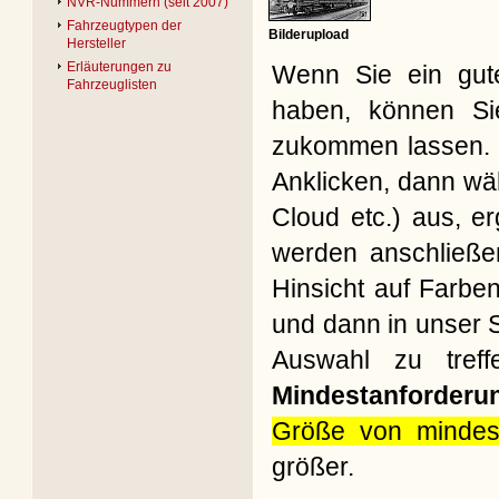
NVR-Nummern (seit 2007)
Fahrzeugtypen der
Bilderupload
Hersteller
Erläuterungen zu
Wenn Sie ein gute
Fahrzeuglisten
haben, können Si
zukommen lassen. B
Anklicken, dann wäh
Cloud etc.) aus, e
werden anschließe
Hinsicht auf Farbe
und dann in unser S
Auswahl zu treff
Mindestanforderu
Größe von mindes
größer.