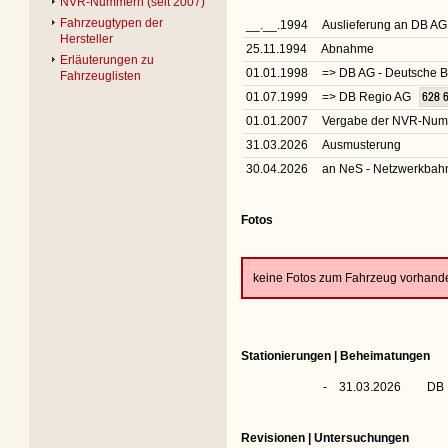
NVR-Nummern (seit 2007)
Fahrzeugtypen der
__.__.1994
Auslieferung an DB AG
Hersteller
25.11.1994
Abnahme
Erläuterungen zu
01.01.1998
=> DB AG - Deutsche 
Fahrzeuglisten
01.07.1999
=> DB Regio AG
628 
01.01.2007
Vergabe der NVR-Nu
31.03.2026
Ausmusterung
30.04.2026
an NeS - Netzwerkba
Fotos
keine Fotos zum Fahrzeug vorhand
Stationierungen | Beheimatungen
-
31.03.2026
DB 
Revisionen | Untersuchungen