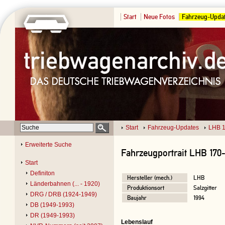
Start
Neue Fotos
Fahrzeug-Upda
Start
Fahrzeug-Updates
LHB 1
Erweiterte Suche
Fahrzeugportrait LHB 170-
Start
Definiton
Hersteller (mech.)
LHB
Länderbahnen (... - 1920)
Produktionsort
Salzgitter
DRG / DRB (1924-1949)
Baujahr
1994
DB (1949-1993)
DR (1949-1993)
Lebenslauf