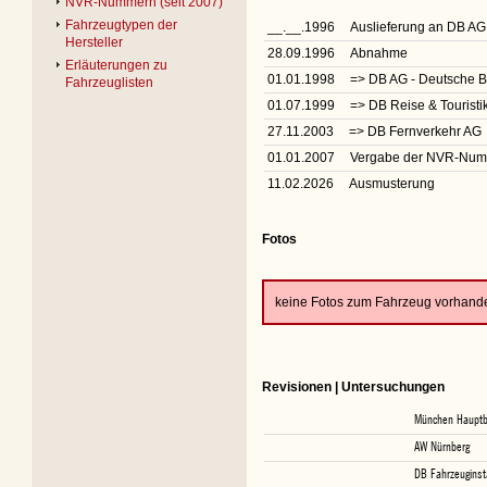
NVR-Nummern (seit 2007)
Fahrzeugtypen der
__.__.1996
Auslieferung an DB AG
Hersteller
28.09.1996
Abnahme
Erläuterungen zu
01.01.1998
=> DB AG - Deutsche 
Fahrzeuglisten
01.07.1999
=> DB Reise & Tourist
27.11.2003
=> DB Fernverkehr AG
01.01.2007
Vergabe der NVR-Nu
11.02.2026
Ausmusterung
Fotos
keine Fotos zum Fahrzeug vorhand
Revisionen | Untersuchungen
München Haupt
AW Nürnberg
DB Fahrzeuginst