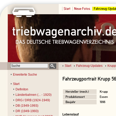
Start
Neue Fotos
Fahrzeug-Upda
Start
Fahrzeug-Updates
Krupp
Erweiterte Suche
Fahrzeugportrait Krupp 5
Start
Definiton
Hersteller (mech.)
Krupp
Länderbahnen (... - 1920)
Produktionsort
Essen
DRG / DRB (1924-1949)
Baujahr
1996
DB (1949-1993)
DR (1949-1993)
Lebenslauf