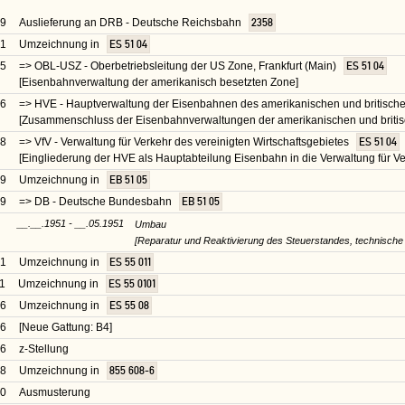
39
Auslieferung an DRB - Deutsche Reichsbahn
2358
41
Umzeichnung in
ES 51 04
45
=> OBL-USZ - Oberbetriebsleitung der US Zone, Frankfurt (Main)
ES 51 04
[Eisenbahnverwaltung der amerikanisch besetzten Zone]
46
=> HVE - Hauptverwaltung der Eisenbahnen des amerikanischen und britisc
[Zusammenschluss der Eisenbahnverwaltungen der amerikanischen und briti
48
=> VfV - Verwaltung für Verkehr des vereinigten Wirtschaftsgebietes
ES 51 04
[Eingliederung der HVE als Hauptabteilung Eisenbahn in die Verwaltung für Ve
49
Umzeichnung in
EB 51 05
49
=> DB - Deutsche Bundesbahn
EB 51 05
__.__.1951 - __.05.1951
Umbau
[Reparatur und Reaktivierung des Steuerstandes, technisch
51
Umzeichnung in
ES 55 011
1
Umzeichnung in
ES 55 0101
56
Umzeichnung in
ES 55 08
56
[Neue Gattung: B4]
66
z-Stellung
68
Umzeichnung in
855 608-6
70
Ausmusterung