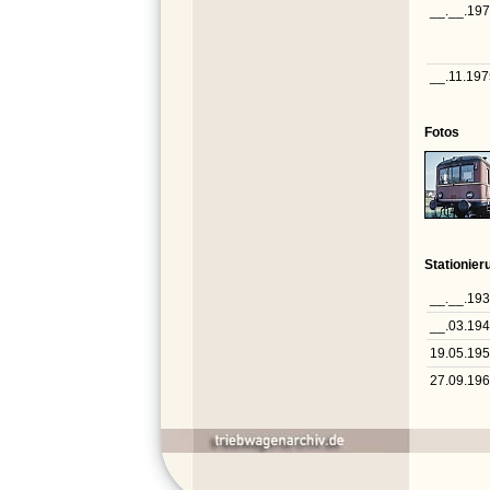
__.__.19
__.11.197
Fotos
Stationie
__.__.19
__.03.19
19.05.19
27.09.19