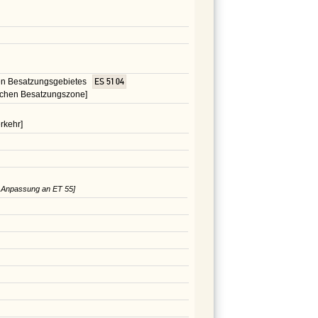
hen Besatzungsgebietes
ES 51 04
schen Besatzungszone]
rkehr]
e Anpassung an ET 55]