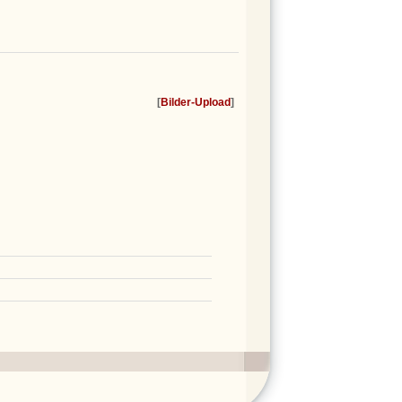
[
Bilder-Upload
]