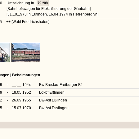
70
Umzeichnung in
79 208
[Bahnhofswagen für Elektrifizierung der Gäubahn]
[31.10.1973 in Eutingen, 16.04.1974 in Herrenberg vh]
5
++ [Wabt Friedrichshafen]
rungen | Beheimatungen
39
-
__.__.194x
Bw Breslau-Freiburger Bf
49
-
18.05.1952
Lokbf Eßlingen
52
-
26.09.1965
Bw-Ast Eßlingen
65
-
15.07.1970
Bw-Ast Esslingen