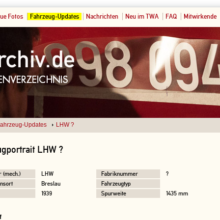
ue Fotos
Fahrzeug-Updates
Nachrichten
Neu im TWA
FAQ
Mitwirkende
ahrzeug-Updates
LHW ?
ugportrait LHW ?
r (mech.)
LHW
Fabriknummer
?
nsort
Breslau
Fahrzeugtyp
1939
Spurweite
1435 mm
f