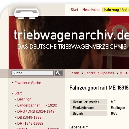
Start
Neue Fotos
Fahrzeug-Upda
Start
Fahrzeug-Updates
ME 1
Erweiterte Suche
Fahrzeugportrait ME 18918
Start
Definiton
Hersteller (mech.)
ME
Länderbahnen (... - 1920)
Produktionsort
Esslingen
DRG / DRB (1924-1949)
Baujahr
1935
DB (1949-1993)
DR (1949-1993)
Lebenslauf