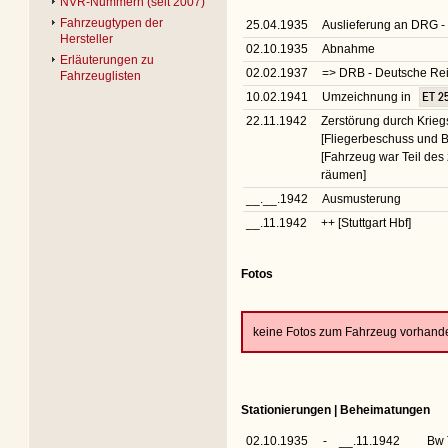
NVR-Nummern (seit 2007)
Fahrzeugtypen der
25.04.1935
Auslieferung an DRG -
Hersteller
02.10.1935
Abnahme
Erläuterungen zu
02.02.1937
=> DRB - Deutsche R
Fahrzeuglisten
10.02.1941
Umzeichnung in
ET 2
22.11.1942
Zerstörung durch Krie
[Fliegerbeschuss und 
[Fahrzeug war Teil des
räumen]
__.__.1942
Ausmusterung
__.11.1942
++ [Stuttgart Hbf]
Fotos
keine Fotos zum Fahrzeug vorhand
Stationierungen | Beheimatungen
02.10.1935
-
__.11.1942
Bw 