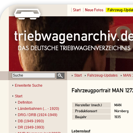
Start
Neue Fotos
Fahrzeug-Upda
Start
Fahrzeug-Updates
MAN 
Erweiterte Suche
Fahrzeugportrait MAN 127
Start
Definiton
Hersteller (mech.)
MAN
Länderbahnen (... - 1920)
Produktionsort
Nürnberg
DRG / DRB (1924-1949)
Baujahr
1935
DB (1949-1993)
DR (1949-1993)
Lebenslauf