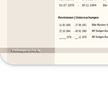
01.07.1970
-
30.11.1984
Bw 
Revisionen | Untersuchungen
BAbt München H
31.05.1950
- 27.09.1951
AW Stuttgart-Ba
22.10.1964
- 05.02.1965
AW Stuttgart-Ba
__.__.1976
- __.12.1976