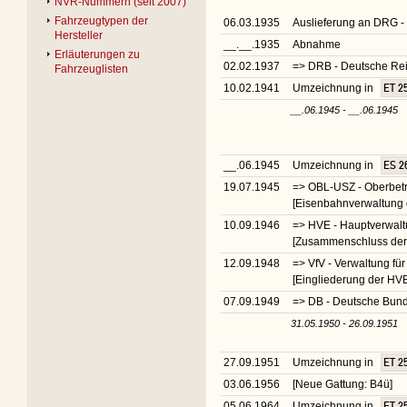
NVR-Nummern (seit 2007)
Fahrzeugtypen der
06.03.1935
Auslieferung an DRG -
Hersteller
__.__.1935
Abnahme
Erläuterungen zu
02.02.1937
=> DRB - Deutsche R
Fahrzeuglisten
10.02.1941
Umzeichnung in
ET 2
__.06.1945 - __.06.1945
__.06.1945
Umzeichnung in
ES 26
19.07.1945
=> OBL-USZ - Oberbetri
[Eisenbahnverwaltung 
10.09.1946
=> HVE - Hauptverwalt
[Zusammenschluss der 
12.09.1948
=> VfV - Verwaltung fü
[Eingliederung der HVE
07.09.1949
=> DB - Deutsche Bu
31.05.1950 - 26.09.1951
27.09.1951
Umzeichnung in
ET 2
03.06.1956
[Neue Gattung: B4ü]
05.06.1964
Umzeichnung in
ET 2