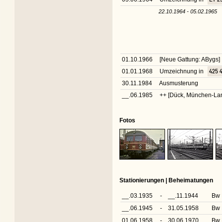
22.10.1964 - 05.02.1965
01.10.1966
[Neue Gattung: ABygs]
01.01.1968
Umzeichnung in
425 
30.11.1984
Ausmusterung
__.06.1985
++ [Dück, München-La
Fotos
Stationierungen | Beheimatungen
__.03.1935
-
__.11.1944
Bw 
__.06.1945
-
31.05.1958
Bw 
01.06.1958
-
30.06.1970
Bw 