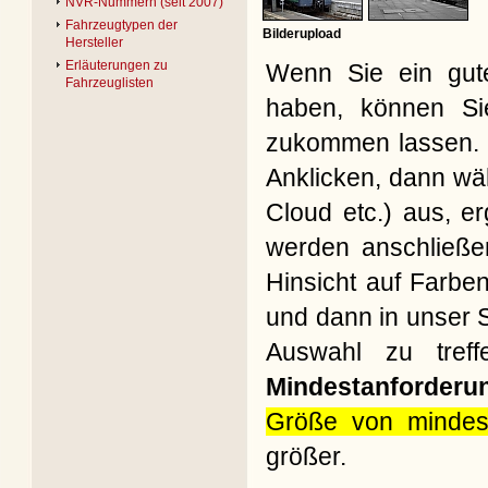
NVR-Nummern (seit 2007)
Fahrzeugtypen der
Bilderupload
Hersteller
Erläuterungen zu
Wenn Sie ein gute
Fahrzeuglisten
haben, können Si
zukommen lassen. B
Anklicken, dann wäh
Cloud etc.) aus, e
werden anschließe
Hinsicht auf Farbe
und dann in unser S
Auswahl zu treff
Mindestanforderu
Größe von mindes
größer.