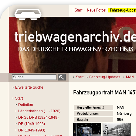
Start
Neue Fotos
Fahrzeug-Upda
Start
Fahrzeug-Updates
MAN 
Erweiterte Suche
Fahrzeugportrait MAN 145
Start
Definiton
Hersteller (mech.)
MAN
Länderbahnen (... - 1920)
Produktionsort
Nürnberg
DRG / DRB (1924-1949)
Baujahr
1958
DB (1949-1993)
DR (1949-1993)