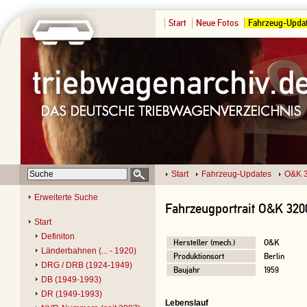
Start
Neue Fotos
Fahrzeug-Upda
Start
Fahrzeug-Updates
O&K 
Erweiterte Suche
Fahrzeugportrait O&K 320
Start
Definiton
Hersteller (mech.)
O&K
Länderbahnen (... - 1920)
Produktionsort
Berlin
DRG / DRB (1924-1949)
Baujahr
1959
DB (1949-1993)
DR (1949-1993)
Lebenslauf