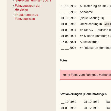
NVR-Nummern (seit 2007)
Fahrzeugtypen der
16.10.1959
Auslieferung an DB -
Hersteller
__.__.1959
Abnahme
Erläuterungen zu
01.10.1966
[Neue Gattung: B]
Fahrzeuglisten
01.01.1968
Umzeichnung in
470 1
01.01.1994
=> DB AG - Deutsche 
01.04.1997
=> S-Bahn Hamburg G
15.03.2001
Ausmusterung
__.__.200x
++ [Interseroh Hennin
Fotos
keine Fotos zum Fahrzeug vorhand
Stationierungen | Beheimatungen
__.10.1959
-
31.12.1982
Bw 
01.01.1983
-
31.12.1993
Bw