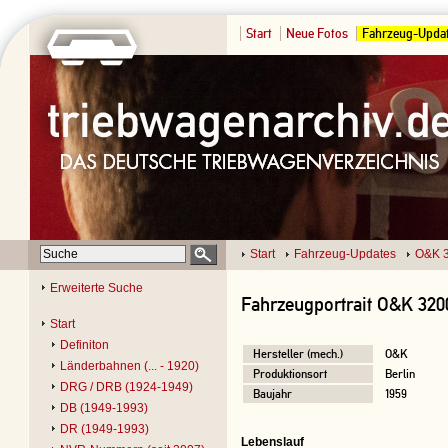
Start
Neue Fotos
Fahrzeug-Upda
Start
Fahrzeug-Updates
O&K 
Erweiterte Suche
Fahrzeugportrait O&K 320
Start
Definiton
Hersteller (mech.)
O&K
Länderbahnen (... - 1920)
Produktionsort
Berlin
DRG / DRB (1924-1949)
Baujahr
1959
DB (1949-1993)
DR (1949-1993)
Lebenslauf