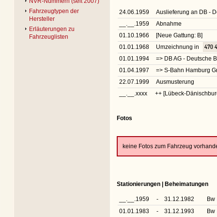
NVR-Nummern (seit 2007)
Fahrzeugtypen der
24.06.1959
Auslieferung an DB -
Hersteller
__.__.1959
Abnahme
Erläuterungen zu
01.10.1966
[Neue Gattung: B]
Fahrzeuglisten
01.01.1968
Umzeichnung in
470 
01.01.1994
=> DB AG - Deutsche 
01.04.1997
=> S-Bahn Hamburg G
22.07.1999
Ausmusterung
__.__.xxxx
++ [Lübeck-Dänischbur
Fotos
keine Fotos zum Fahrzeug vorhand
Stationierungen | Beheimatungen
__.__.1959
-
31.12.1982
Bw 
01.01.1983
-
31.12.1993
Bw