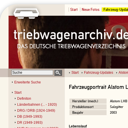
Start
Neue Fotos
Fahrzeug-Upda
Start
Fahrzeug-Updates
Alsto
Erweiterte Suche
Fahrzeugportrait Alstom 
Start
Definiton
Hersteller (mech.)
Alstom LHB
Länderbahnen (... - 1920)
Produktionsort
Salzgitter
DRG / DRB (1924-1949)
Baujahr
2003
DB (1949-1993)
DR (1949-1993)
Lebenslauf