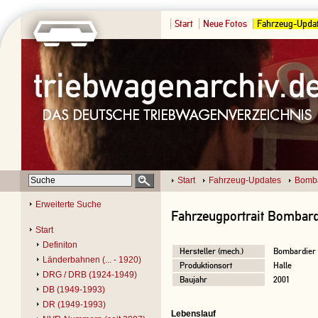
Start
Neue Fotos
Fahrzeug-Upda
Start
Fahrzeug-Updates
Bomba
Erweiterte Suche
Fahrzeugportrait Bombard
Start
Definiton
Hersteller (mech.)
Bombardier
Länderbahnen (... - 1920)
Produktionsort
Halle
DRG / DRB (1924-1949)
Baujahr
2001
DB (1949-1993)
DR (1949-1993)
Lebenslauf