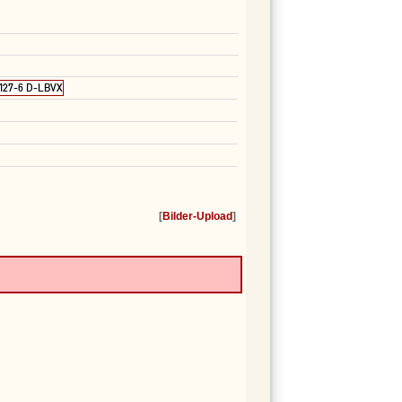
 127-6 D-LBVX
[
Bilder-Upload
]