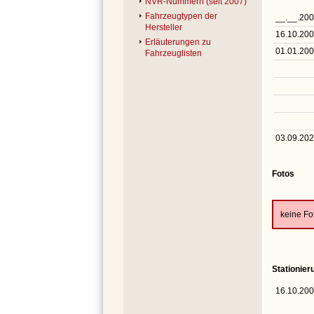
NVR-Nummern (seit 2007)
Fahrzeugtypen der
__.__.20
Hersteller
16.10.20
Erläuterungen zu
01.01.20
Fahrzeuglisten
03.09.20
Fotos
keine F
Stationie
16.10.20