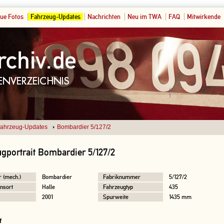
ue Fotos
Fahrzeug-Updates
Nachrichten
Neu im TWA
FAQ
Mitwirkende
ahrzeug-Updates
Bombardier 5/127/2
gportrait Bombardier 5/127/2
r (mech.)
Bombardier
Fabriknummer
5/127/2
nsort
Halle
Fahrzeugtyp
435
2001
Spurweite
1435 mm
f