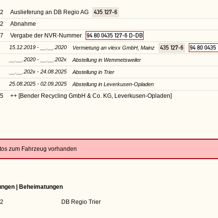
02
Auslieferung an DB Regio AG
435 127-6
02
Abnahme
07
Vergabe der NVR-Nummer
94 80 0435 127-6 D-DB
15.12.2019 - __.__.2020
435 127-6
94 80 0435
Vermietung an vlexx GmbH, Mainz
__.__.2020 - __.__.202x
Abstellung in Wemmetsweiler
__.__.202x - 24.08.2025
Abstellung in Trier
25.08.2025 - 02.09.2025
Abstellung in Leverkusen-Opladen
25
++ [Bender Recycling GmbH & Co. KG, Leverkusen-Opladen]
otos zum Fahrzeug vorhanden
rungen | Beheimatungen
02
DB Regio Trier