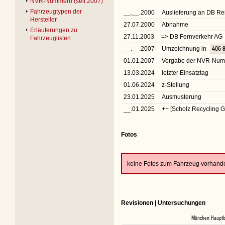
NVR-Nummern (seit 2007)
Fahrzeugtypen der
__.__.2000
Auslieferung an DB Rei
Hersteller
27.07.2000
Abnahme
Erläuterungen zu
27.11.2003
=> DB Fernverkehr AG
Fahrzeuglisten
__.__.2007
Umzeichnung in
406 
01.01.2007
Vergabe der NVR-Nu
13.03.2024
letzter Einsatztag
01.06.2024
z-Stellung
23.01.2025
Ausmusterung
__.01.2025
++ [Scholz Recycling 
Fotos
keine Fotos zum Fahrzeug vorhand
Revisionen | Untersuchungen
München Haupt