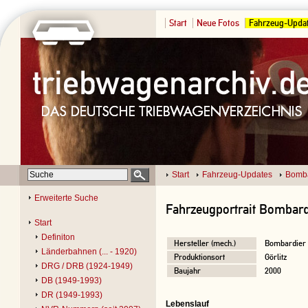
Start
Neue Fotos
Fahrzeug-Upda
Start
Fahrzeug-Updates
Bomba
Erweiterte Suche
Fahrzeugportrait Bombard
Start
Definiton
Hersteller (mech.)
Bombardier
Länderbahnen (... - 1920)
Produktionsort
Görlitz
DRG / DRB (1924-1949)
Baujahr
2000
DB (1949-1993)
DR (1949-1993)
Lebenslauf