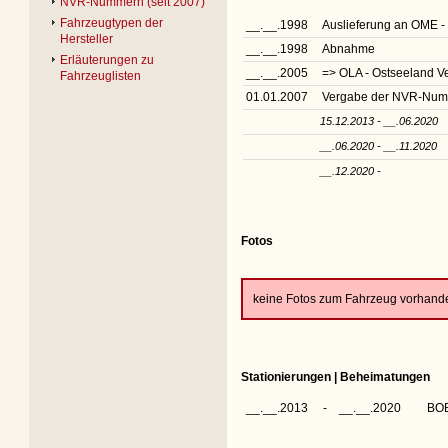
NVR-Nummern (seit 2007)
Fahrzeugtypen der
__.__.1998
Auslieferung an OME 
Hersteller
__.__.1998
Abnahme
Erläuterungen zu
__.__.2005
=> OLA - Ostseeland 
Fahrzeuglisten
01.01.2007
Vergabe der NVR-Nu
15.12.2013 - __.06.2020
__.06.2020 - __.11.2020
__.12.2020 -
Fotos
keine Fotos zum Fahrzeug vorhand
Stationierungen | Beheimatungen
__.__.2013
-
__.__.2020
BOB