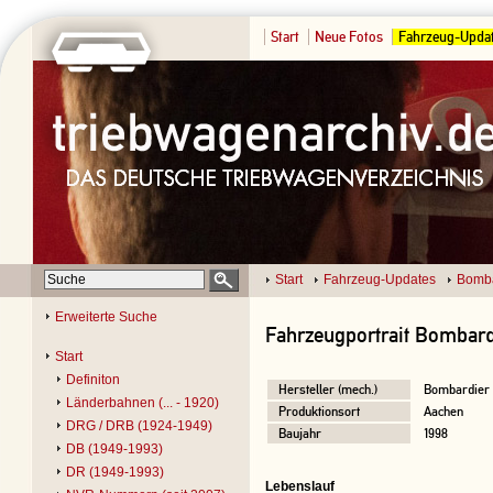
Start
Neue Fotos
Fahrzeug-Upda
Start
Fahrzeug-Updates
Bomba
Erweiterte Suche
Fahrzeugportrait Bombard
Start
Definiton
Hersteller (mech.)
Bombardier
Länderbahnen (... - 1920)
Produktionsort
Aachen
DRG / DRB (1924-1949)
Baujahr
1998
DB (1949-1993)
DR (1949-1993)
Lebenslauf