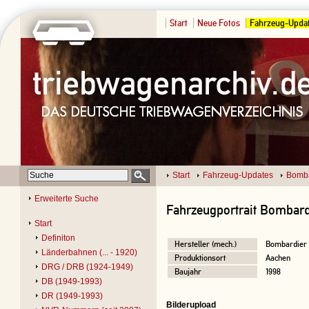
Start
Neue Fotos
Fahrzeug-Upda
Start
Fahrzeug-Updates
Bomba
Erweiterte Suche
Fahrzeugportrait Bombard
Start
Definiton
Hersteller (mech.)
Bombardier
Länderbahnen (... - 1920)
Produktionsort
Aachen
DRG / DRB (1924-1949)
Baujahr
1998
DB (1949-1993)
DR (1949-1993)
Bilderupload