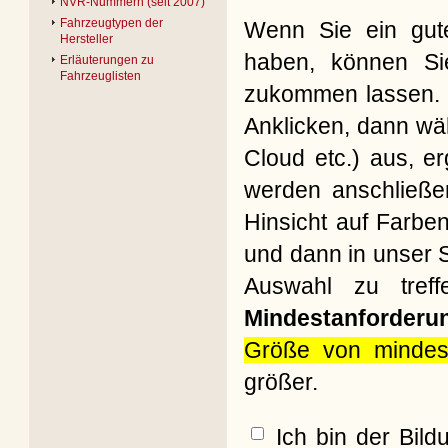
NVR-Nummern (seit 2007)
Fahrzeugtypen der
Wenn Sie ein gute
Hersteller
haben, können Si
Erläuterungen zu
Fahrzeuglisten
zukommen lassen. B
Anklicken, dann wäh
Cloud etc.) aus, e
werden anschließe
Hinsicht auf Farbe
und dann in unser S
Auswahl zu treff
Mindestanforderu
Größe von mindes
größer.
Ich bin der Bil