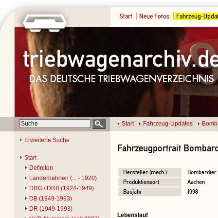
Start
Neue Fotos
Fahrzeug-Upda
Start
Fahrzeug-Updates
Bomba
Erweiterte Suche
Fahrzeugportrait Bombard
Start
Definiton
Hersteller (mech.)
Bombardier
Länderbahnen (... - 1920)
Produktionsort
Aachen
DRG / DRB (1924-1949)
Baujahr
1998
DB (1949-1993)
DR (1949-1993)
Lebenslauf