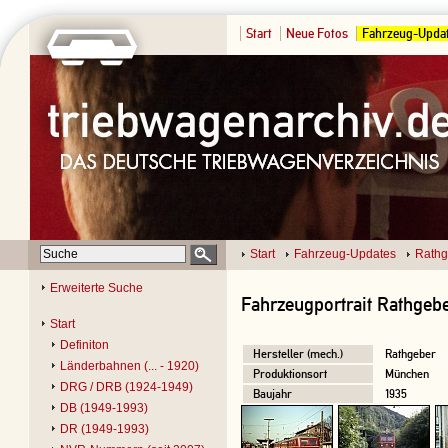
Start
Neue Fotos
Fahrzeug-Upda
Start
Fahrzeug-Updates
Rathg
Erweiterte Suche
Fahrzeugportrait Rathgebe
Start
Definiton
Hersteller (mech.)
Rathgeber
Länderbahnen (... - 1920)
Produktionsort
München
DRG / DRB (1924-1949)
Baujahr
1935
DB (1949-1993)
DR (1949-1993)