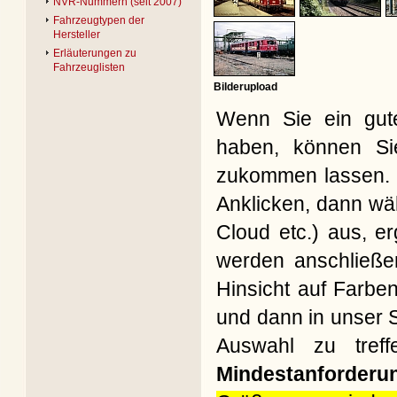
NVR-Nummern (seit 2007)
Fahrzeugtypen der
Hersteller
Erläuterungen zu
Fahrzeuglisten
Bilderupload
Wenn Sie ein gute
haben, können Si
zukommen lassen. B
Anklicken, dann wäh
Cloud etc.) aus, e
werden anschließe
Hinsicht auf Farbe
und dann in unser S
Auswahl zu treff
Mindestanforderu