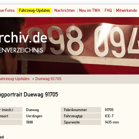
ue Fotos
Fahrzeug-Updates
Nachrichten
Neu im TWA
FAQ
Mitwirkende
ahrzeug-Updates
Duewag 91705
gportrait Duewag 91705
r (mech.)
Duewag
Fabriknummer
91705
nsort
Uerdingen
Fahrzeugtyp
ICE-T
1998
Spurweite
1435 mm
ad