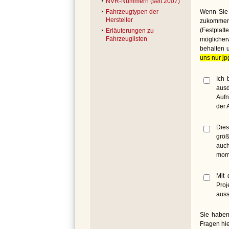
NVR-Nummern (seit 2007)
Wenn Sie 
Fahrzeugtypen der
Hersteller
zukommen 
(Festplat
Erläuterungen zu
Fahrzeuglisten
möglicher
behalten 
uns nur jp
Ich 
ausd
Aufn
der 
Dies
größ
auch
mome
Mit 
Proj
auss
Sie haben
Fragen hie