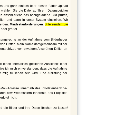
es uns ganz einfach über diesen Bilder-Upload
 wählen Sie die Datei auf Ihrem Datenspeicher
den anschließend das hochgeladene Bild prüfen,
iten und dann in unser System einstellen. Wir
werden.
Mindestanforderungen
:
Bitte senden Sie
oder größer.
utzungsrechte an der Aufnahme vom Bildurheber
te von Dritten. Mein Name darf gemeinsam mit der
genarchiv.de von etwaigen Ansprühen Dritter an
 einen thematisch gefilterten Ausschnitt einer
äre ich mich einverstanden, dass die Aufnahme
nftig zu sehen sein wird. Eine Auflistung der
ail-Adresse innerhalb des lok-datenbank.de-
euren bzw. Webmastern innerhalb des Projektes
rfolgt nicht.
d die Bilder und Ihre Daten löschen zu lassen!