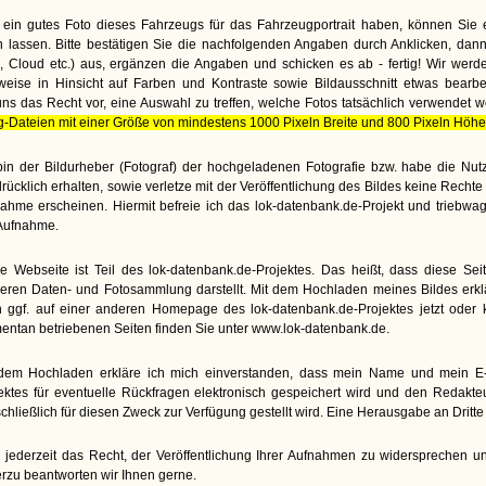
ein gutes Foto dieses Fahrzeugs für das Fahrzeugportrait haben, können Sie 
lassen. Bitte bestätigen Sie die nachfolgenden Angaben durch Anklicken, dann
te, Cloud etc.) aus, ergänzen die Angaben und schicken es ab - fertig! Wir wer
weise in Hinsicht auf Farben und Kontraste sowie Bildausschnitt etwas bearbe
uns das Recht vor, eine Auswahl zu treffen, welche Fotos tatsächlich verwendet 
g-Dateien mit einer Größe von mindestens 1000 Pixeln Breite und 800 Pixeln Höhe
bin der Bildurheber (Fotograf) der hochgeladenen Fotografie bzw. habe die N
rücklich erhalten, sowie verletze mit der Veröffentlichung des Bildes keine Rech
ahme erscheinen. Hiermit befreie ich das lok-datenbank.de-Projekt und triebwa
Aufnahme.
e Webseite ist Teil des lok-datenbank.de-Projektes. Das heißt, dass diese Seite
eren Daten- und Fotosammlung darstellt. Mit dem Hochladen meines Bildes erkl
 ggf. auf einer anderen Homepage des lok-datenbank.de-Projektes jetzt oder kü
ntan betriebenen Seiten finden Sie unter www.lok-datenbank.de.
dem Hochladen erkläre ich mich einverstanden, dass mein Name und mein E-M
ektes für eventuelle Rückfragen elektronisch gespeichert wird und den Redakt
chließlich für diesen Zweck zur Verfügung gestellt wird. Eine Herausgabe an Dritte e
 jederzeit das Recht, der Veröffentlichung Ihrer Aufnahmen zu widersprechen un
rzu beantworten wir Ihnen gerne.