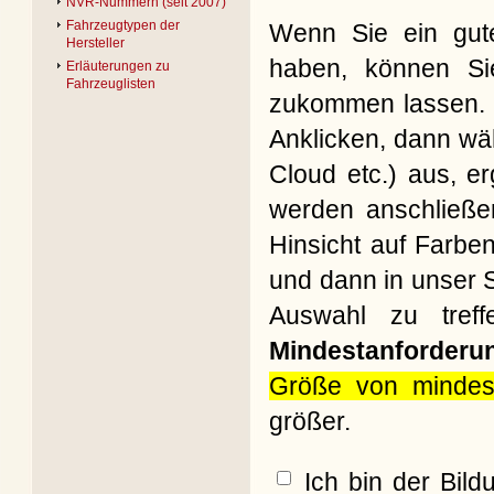
NVR-Nummern (seit 2007)
Fahrzeugtypen der
Wenn Sie ein gute
Hersteller
haben, können Si
Erläuterungen zu
Fahrzeuglisten
zukommen lassen. B
Anklicken, dann wäh
Cloud etc.) aus, e
werden anschließe
Hinsicht auf Farbe
und dann in unser S
Auswahl zu treff
Mindestanforderu
Größe von mindes
größer.
Ich bin der Bil