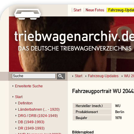
Start
Neue Fotos
Fahrzeug-Upda
Start
Fahrzeug-Updates
WU 2
Erweiterte Suche
Fahrzeugportrait WU 2044
Start
Definiton
Hersteller (mech.)
WU
Länderbahnen (... - 1920)
Produktionsort
Berlin
DRG / DRB (1924-1949)
Baujahr
1978
DB (1949-1993)
DR (1949-1993)
Bilderupload