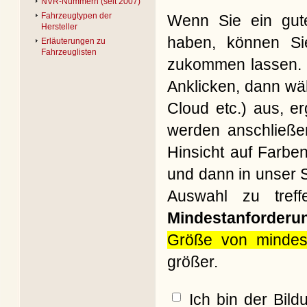
NVR-Nummern (seit 2007)
Fahrzeugtypen der
Wenn Sie ein gute
Hersteller
haben, können Si
Erläuterungen zu
Fahrzeuglisten
zukommen lassen. B
Anklicken, dann wäh
Cloud etc.) aus, e
werden anschließe
Hinsicht auf Farbe
und dann in unser S
Auswahl zu treff
Mindestanforderu
Größe von mindes
größer.
Ich bin der Bil