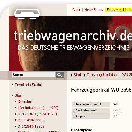
Start
Neue Fotos
Fahrzeug-Upda
Start
Fahrzeug-Updates
WU 3
Erweiterte Suche
Fahrzeugportrait WU 3558
Start
Definiton
Hersteller (mech.)
WU
Länderbahnen (... - 1920)
Produktionsort
Berlin
DRG / DRB (1924-1949)
Baujahr
1991
DB (1949-1993)
DR (1949-1993)
Bilderupload