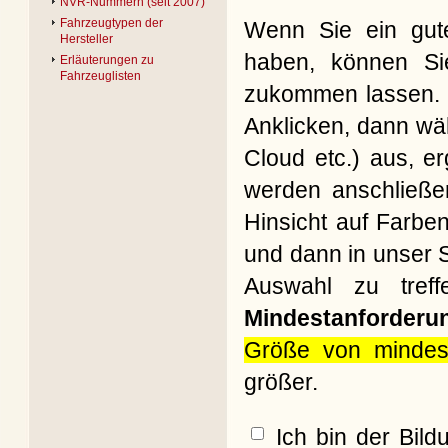
NVR-Nummern (seit 2007)
Fahrzeugtypen der
Wenn Sie ein gute
Hersteller
haben, können Si
Erläuterungen zu
Fahrzeuglisten
zukommen lassen. B
Anklicken, dann wäh
Cloud etc.) aus, e
werden anschließe
Hinsicht auf Farbe
und dann in unser S
Auswahl zu treff
Mindestanforderu
Größe von mindes
größer.
Ich bin der Bil