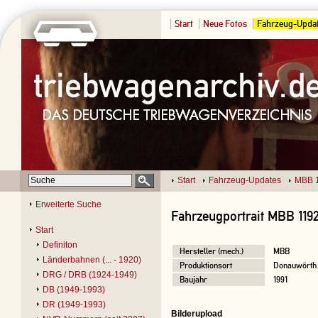
Start
Neue Fotos
Fahrzeug-Upda
Start
Fahrzeug-Updates
MBB 
Erweiterte Suche
Fahrzeugportrait MBB 119
Start
Definiton
Hersteller (mech.)
MBB
Länderbahnen (... - 1920)
Produktionsort
Donauwörth
DRG / DRB (1924-1949)
Baujahr
1991
DB (1949-1993)
DR (1949-1993)
Bilderupload