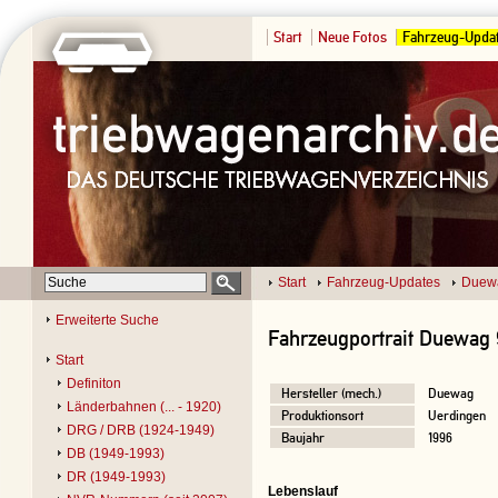
Start
Neue Fotos
Fahrzeug-Upda
Start
Fahrzeug-Updates
Duew
Erweiterte Suche
Fahrzeugportrait Duewag 
Start
Definiton
Hersteller (mech.)
Duewag
Länderbahnen (... - 1920)
Produktionsort
Uerdingen
DRG / DRB (1924-1949)
Baujahr
1996
DB (1949-1993)
DR (1949-1993)
Lebenslauf