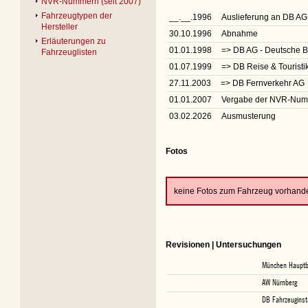
NVR-Nummern (seit 2007)
Fahrzeugtypen der
__.__.1996
Auslieferung an DB AG
Hersteller
30.10.1996
Abnahme
Erläuterungen zu
01.01.1998
=> DB AG - Deutsche 
Fahrzeuglisten
01.07.1999
=> DB Reise & Tourist
27.11.2003
=> DB Fernverkehr AG
01.01.2007
Vergabe der NVR-Nu
03.02.2026
Ausmusterung
Fotos
keine Fotos zum Fahrzeug vorhand
Revisionen | Untersuchungen
München Haupt
AW Nürnberg
DB Fahrzeuginst