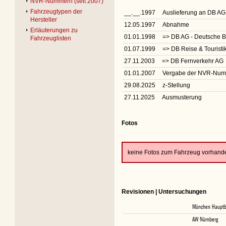
NVR-Nummern (seit 2007)
Fahrzeugtypen der
__.__.1997
Auslieferung an DB AG
Hersteller
12.05.1997
Abnahme
Erläuterungen zu
01.01.1998
=> DB AG - Deutsche 
Fahrzeuglisten
01.07.1999
=> DB Reise & Tourist
27.11.2003
=> DB Fernverkehr AG
01.01.2007
Vergabe der NVR-Nu
29.08.2025
z-Stellung
27.11.2025
Ausmusterung
Fotos
keine Fotos zum Fahrzeug vorhand
Revisionen | Untersuchungen
München Haupt
AW Nürnberg