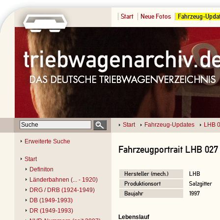
Start
Neue Fotos
Fahrzeug-Upda
Start
Fahrzeug-Updates
LHB 
Erweiterte Suche
Fahrzeugportrait LHB 027
Start
Definiton
Hersteller (mech.)
LHB
Länderbahnen (... - 1920)
Produktionsort
Salzgitter
DRG / DRB (1924-1949)
Baujahr
1997
DB (1949-1993)
DR (1949-1993)
Lebenslauf