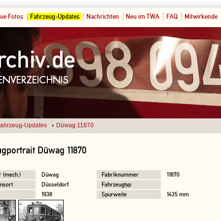
ue Fotos
Fahrzeug-Updates
Nachrichten
Neu im TWA
FAQ
Mitwirkende
ahrzeug-Updates
Düwag 11870
gportrait Düwag 11870
r (mech.)
Düwag
Fabriknummer
11870
nsort
Düsseldorf
Fahrzeugtyp
1938
Spurweite
1435 mm