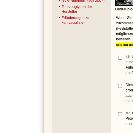
NVR-Nummern (seit 2007)
Fahrzeugtypen der
Bilderuplo
Hersteller
Wenn Sie 
Erläuterungen zu
Fahrzeuglisten
zukommen 
(Festplat
möglicher
behalten 
uns nur jp
Ich 
ausd
Aufn
der 
Dies
größ
auch
mome
Mit 
Proj
auss