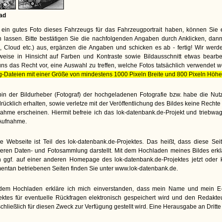
ad
ein gutes Foto dieses Fahrzeugs für das Fahrzeugportrait haben, können Sie 
lassen. Bitte bestätigen Sie die nachfolgenden Angaben durch Anklicken, dann
te, Cloud etc.) aus, ergänzen die Angaben und schicken es ab - fertig! Wir wer
weise in Hinsicht auf Farben und Kontraste sowie Bildausschnitt etwas bearbe
uns das Recht vor, eine Auswahl zu treffen, welche Fotos tatsächlich verwendet 
g-Dateien mit einer Größe von mindestens 1000 Pixeln Breite und 800 Pixeln Höhe
bin der Bildurheber (Fotograf) der hochgeladenen Fotografie bzw. habe die N
rücklich erhalten, sowie verletze mit der Veröffentlichung des Bildes keine Rech
ahme erscheinen. Hiermit befreie ich das lok-datenbank.de-Projekt und triebwa
Aufnahme.
e Webseite ist Teil des lok-datenbank.de-Projektes. Das heißt, dass diese Seite
eren Daten- und Fotosammlung darstellt. Mit dem Hochladen meines Bildes erkl
 ggf. auf einer anderen Homepage des lok-datenbank.de-Projektes jetzt oder kü
ntan betriebenen Seiten finden Sie unter www.lok-datenbank.de.
dem Hochladen erkläre ich mich einverstanden, dass mein Name und mein E-M
ektes für eventuelle Rückfragen elektronisch gespeichert wird und den Redakt
chließlich für diesen Zweck zur Verfügung gestellt wird. Eine Herausgabe an Dritte e