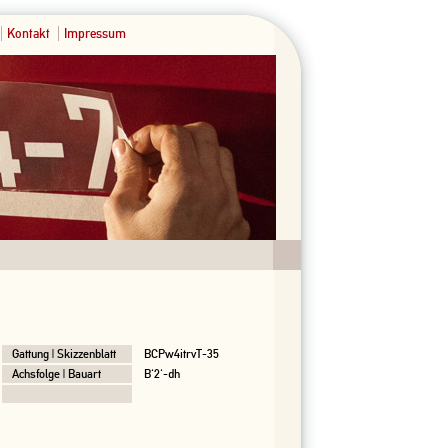
Kontakt
Impressum
Gattung | Skizzenblatt
BCPw4itrvT-35
Achsfolge | Bauart
B'2'-dh