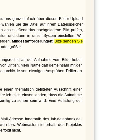
es uns ganz einfach über diesen Bilder-Upload
 wählen Sie die Datei auf Ihrem Datenspeicher
den anschließend das hochgeladene Bild prüfen,
iten und dann in unser System einstellen. Wir
werden.
Mindestanforderungen
:
Bitte senden Sie
oder größer.
utzungsrechte an der Aufnahme vom Bildurheber
te von Dritten. Mein Name darf gemeinsam mit der
genarchiv.de von etwaigen Ansprühen Dritter an
 einen thematisch gefilterten Ausschnitt einer
äre ich mich einverstanden, dass die Aufnahme
nftig zu sehen sein wird. Eine Auflistung der
ail-Adresse innerhalb des lok-datenbank.de-
euren bzw. Webmastern innerhalb des Projektes
rfolgt nicht.