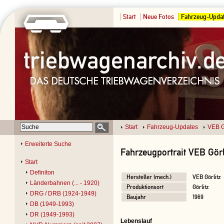
Start
Neue Fotos
Fahrzeug-Upda
Start
Fahrzeug-Updates
VEB G
Erweiterte Suche
Fahrzeugportrait VEB Görl
Start
Definiton
Hersteller (mech.)
VEB Görlitz
Länderbahnen (... - 1920)
Produktionsort
Görlitz
DRG / DRB (1924-1949)
Baujahr
1969
DB (1949-1993)
DR (1949-1993)
Lebenslauf