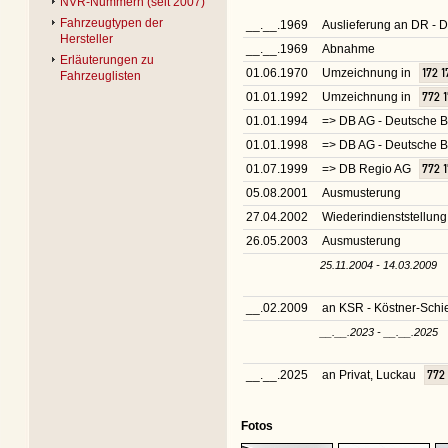
NVR-Nummern (seit 2007)
Fahrzeugtypen der
__.__.1969
Auslieferung an DR -
Hersteller
__.__.1969
Abnahme
Erläuterungen zu
01.06.1970
Umzeichnung in
172 1
Fahrzeuglisten
01.01.1992
Umzeichnung in
772 1
01.01.1994
=> DB AG - Deutsche B
01.01.1998
=> DB AG - Deutsche 
01.07.1999
=> DB Regio AG
772 1
05.08.2001
Ausmusterung
27.04.2002
Wiederindienststellung
26.05.2003
Ausmusterung
25.11.2004 - 14.03.2009
__.02.2009
an KSR - Köstner-Sch
__.__.2023 - __.__.2025
__.__.2025
an Privat, Luckau
772 
Fotos